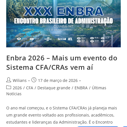
Enbra 2026 – Mais um evento do
Sistema CFA/CRAs vem aí
Autor
Post
Wilians
17 de março de 2026
do
publicado:
Categoria
2026
/
CFA
/
Destaque grande
/
ENBRA
/
Últimas
post:
do
Notícias
post:
O ano mal começou, e o Sistema CFA/CRAs já planeja mais
um grande evento voltado aos profissionais, acadêmicos,
estudantes e lideranças da Administração. É o Encontro