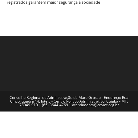
registrados garantem maior segurança à sociedade
Conselho Regional de Administração de Mato Grosso - Endereço: Rua
Cinco, quadra 14, lote 5 - Centro Político Administrativo, Cuiabá - MT,
78049-919 | (65) 3644-4769 | atendimento@cramt.org.br