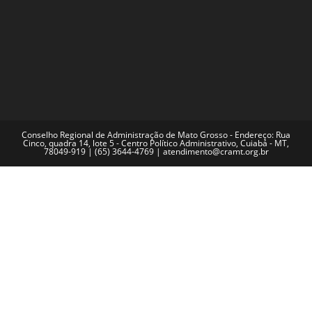
Conselho Regional de Administração de Mato Grosso - Endereço: Rua
Cinco, quadra 14, lote 5 - Centro Político Administrativo, Cuiabá - MT,
78049-919 | (65) 3644-4769 | atendimento@cramt.org.br