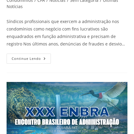
Condomínios
/
CFA
/
Notícias
/
Sem categoria
/
Últimas
post:
Notícias
Síndicos profissionais que exercem a administração nos
condomínios como negócio com fins lucrativos são
enquadrados em função administrativa e precisam de
registro Nos últimos anos, denúncias de fraudes e desvio…
Administração
Continue Lendo
De
Condomínios:
Fiscalização
E
Profissionais
Registrados
Garantem
Maior
Segurança
À
Sociedade