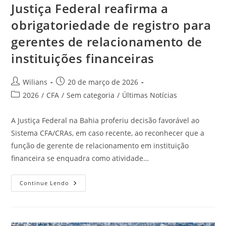
Justiça Federal reafirma a
obrigatoriedade de registro para
gerentes de relacionamento de
instituições financeiras
Autor
Post
Wilians
20 de março de 2026
do
publicado:
Categoria
2026
/
CFA
/
Sem categoria
/
Últimas Notícias
post:
do
post:
A Justiça Federal na Bahia proferiu decisão favorável ao
Sistema CFA/CRAs, em caso recente, ao reconhecer que a
função de gerente de relacionamento em instituição
financeira se enquadra como atividade…
Justiça
Continue Lendo
Federal
Reafirma
A
Obrigatoriedade
De
Registro