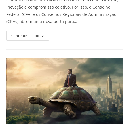
inovação e compromisso coletivo. Por isso, o Conselho
Federal (CFA) e os Conselhos Regionais de Administração
(CRAs) abrem uma nova porta para…
Avaliador
Continue Lendo
Ad
Hoc:
Seja
Avaliador
E
Ajude
A
Fortalecer
A
Ciência
Da
Administração