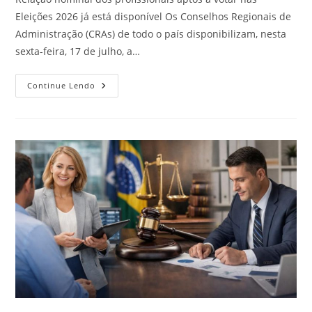
Eleições 2026 já está disponível Os Conselhos Regionais de
Administração (CRAs) de todo o país disponibilizam, nesta
sexta-feira, 17 de julho, a…
CRA-
Continue Lendo
MT
Divulga
Lista
Dos
Profissionais
Aptos
A
Votar
Nas
Eleições
2026
Do
Sistema
CFA/CRAs