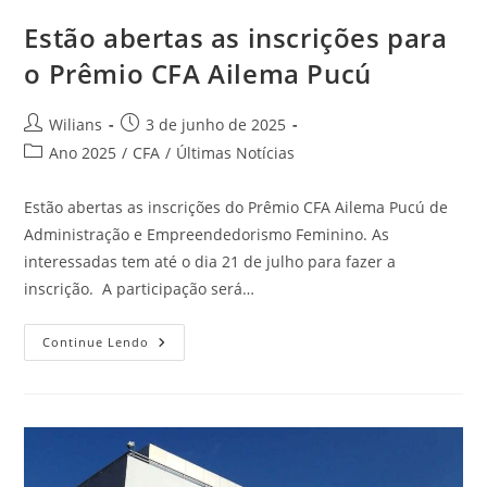
Estão abertas as inscrições para
o Prêmio CFA Ailema Pucú
Autor
Post
Wilians
3 de junho de 2025
do
publicado:
Categoria
Ano 2025
/
CFA
/
Últimas Notícias
post:
do
post:
Estão abertas as inscrições do Prêmio CFA Ailema Pucú de
Administração e Empreendedorismo Feminino. As
interessadas tem até o dia 21 de julho para fazer a
inscrição. A participação será…
Estão
Continue Lendo
Abertas
As
Inscrições
Para
O
Prêmio
CFA
Ailema
Pucú