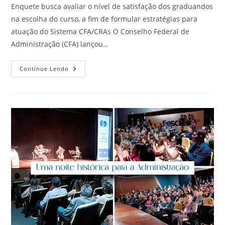
Enquete busca avaliar o nível de satisfação dos graduandos
na escolha do curso, a fim de formular estratégias para
atuação do Sistema CFA/CRAs O Conselho Federal de
Administração (CFA) lançou…
CFA
Continue Lendo
Lança
Pesquisa
Para
Saber
A
Percepção
Dos
Estudantes
De
Administração
Sobre
O
Curso
E
Futuro
Da
Profissão