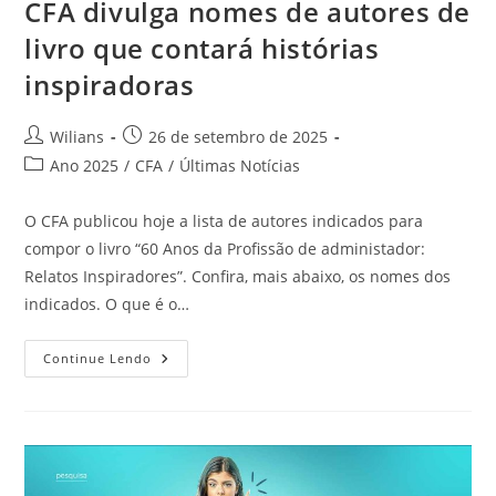
CFA divulga nomes de autores de
livro que contará histórias
inspiradoras
Autor
Post
Wilians
26 de setembro de 2025
do
publicado:
Categoria
Ano 2025
/
CFA
/
Últimas Notícias
post:
do
post:
O CFA publicou hoje a lista de autores indicados para
compor o livro “60 Anos da Profissão de administador:
Relatos Inspiradores”. Confira, mais abaixo, os nomes dos
indicados. O que é o…
CFA
Continue Lendo
Divulga
Nomes
De
Autores
De
Livro
Que
Contará