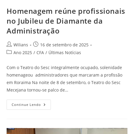
Homenagem reúne profissionais
no Jubileu de Diamante da
Administração
Autor
Post
Wilians
16 de setembro de 2025
do
publicado:
Categoria
Ano 2025
/
CFA
/
Últimas Notícias
post:
do
post:
Com o Teatro do Sesc integralmente ocupado, solenidade
homenageou administradores que marcaram a profissão
em Roraima Na noite de 8 de setembro, o Teatro do Sesc
Mecejana tornou-se palco de…
Homenagem
Continue Lendo
Reúne
Profissionais
No
Jubileu
De
Diamante
Da