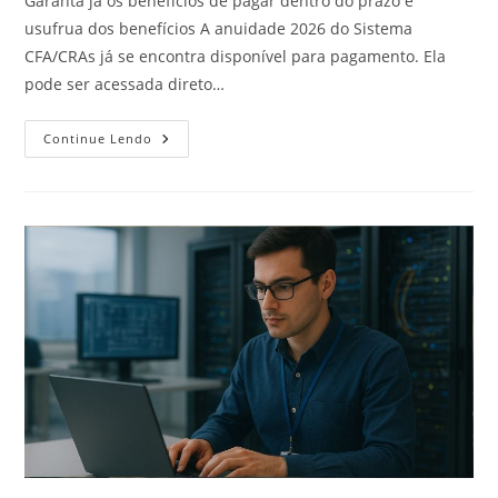
Garanta já os benefícios de pagar dentro do prazo e
usufrua dos benefícios A anuidade 2026 do Sistema
CFA/CRAs já se encontra disponível para pagamento. Ela
pode ser acessada direto…
Saiba
Continue Lendo
Tudo
Sobre
As
Anuidades
2026,
Já
Disponíveis
Para
Pagamento