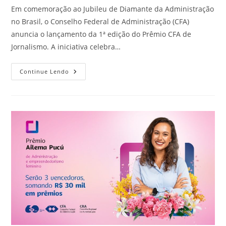
post:
Em comemoração ao Jubileu de Diamante da Administração
no Brasil, o Conselho Federal de Administração (CFA)
anuncia o lançamento da 1ª edição do Prêmio CFA de
Jornalismo. A iniciativa celebra…
CFA
Continue Lendo
Lança
Prêmio
De
Jornalismo
Em
Comemoração
Aos
60
Anos
Da
Administração
No
Brasil