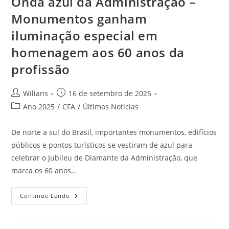
Onda azul da Administração –
Monumentos ganham
iluminação especial em
homenagem aos 60 anos da
profissão
Autor
Post
Wilians
16 de setembro de 2025
do
publicado:
Categoria
Ano 2025
/
CFA
/
Últimas Notícias
post:
do
post:
De norte a sul do Brasil, importantes monumentos, edifícios
públicos e pontos turísticos se vestiram de azul para
celebrar o Jubileu de Diamante da Administração, que
marca os 60 anos…
Onda
Continue Lendo
Azul
Da
Administração
–