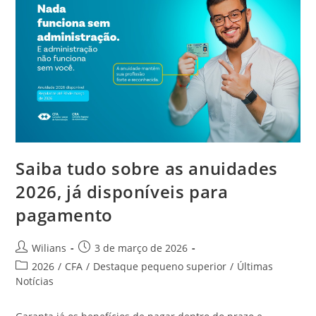
Contra
Trabalhadoras
Saiba tudo sobre as anuidades
2026, já disponíveis para
pagamento
Autor
Post
Wilians
3 de março de 2026
do
publicado:
Categoria
2026
/
CFA
/
Destaque pequeno superior
/
Últimas
post:
do
Notícias
post: