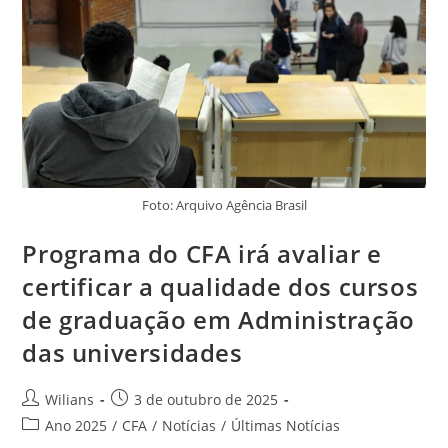
Preparo
Foto: Arquivo Agência Brasil
Programa do CFA irá avaliar e
certificar a qualidade dos cursos
de graduação em Administração
das universidades
Autor
Post
Wilians
3 de outubro de 2025
do
publicado:
Categoria
Ano 2025
/
CFA
/
Notícias
/
Últimas Notícias
post:
do