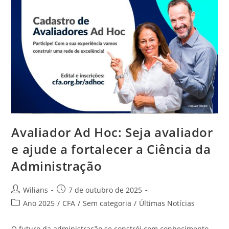
Sua
Contribuição
Para
O
Desenvolvimento
Do
País
Avaliador Ad Hoc: Seja avaliador
e ajude a fortalecer a Ciência da
Administração
Autor
Post
Wilians
7 de outubro de 2025
do
publicado:
Categoria
Ano 2025
/
CFA
/
Sem categoria
/
Últimas Notícias
post:
do
post:
O futuro da administração se constrói com conhecimento,