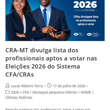
CRA-MT divulga lista dos
profissionais aptos a votar nas
Eleições 2026 do Sistema
CFA/CRAs
Autor
Post
Lucas Ribeiro Terra
17 de julho de 2026
do
publicado:
Categoria
2026
/
CFA
/
Destaque pequeno inferior
/
HOME
/
post:
do
Últimas Notícias
post:
Relação nominal dos profissionais aptos a votar nas