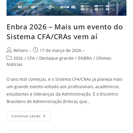
Enbra 2026 – Mais um evento do
Sistema CFA/CRAs vem aí
Autor
Post
Wilians
17 de março de 2026
do
publicado:
Categoria
2026
/
CFA
/
Destaque grande
/
ENBRA
/
Últimas
post:
do
Notícias
post:
O ano mal começou, e o Sistema CFA/CRAs já planeja mais
um grande evento voltado aos profissionais, acadêmicos,
estudantes e lideranças da Administração. É o Encontro
Brasileiro de Administração (Enbra), que…
Enbra
Continue Lendo
2026
–
Mais
Um