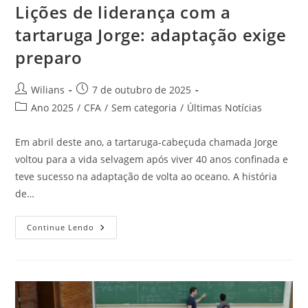
Lições de liderança com a
tartaruga Jorge: adaptação exige
preparo
Autor
Post
Wilians
7 de outubro de 2025
do
publicado:
Categoria
Ano 2025
/
CFA
/
Sem categoria
/
Últimas Notícias
post:
do
post:
Em abril deste ano, a tartaruga-cabeçuda chamada Jorge
voltou para a vida selvagem após viver 40 anos confinada e
teve sucesso na adaptação de volta ao oceano. A história
de…
Lições
Continue Lendo
De
Liderança
Com
A
Tartaruga
Jorge:
Adaptação
Exige