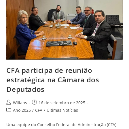
Administração
CFA participa de reunião
estratégica na Câmara dos
Deputados
Autor
Post
Wilians
16 de setembro de 2025
do
publicado:
Categoria
Ano 2025
/
CFA
/
Últimas Notícias
post:
do
post:
Uma equipe do Conselho Federal de Administração (CFA)