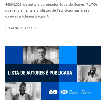
4486/2025, de autoria do senador Eduardo Gomes (PL/TO),
que regulamenta a profissão de Tecnólogo nas áreas
conexas à Administração. A…
PL
Continue Lendo
Regulamenta
Profissão
De
Tecnólogo
Em
Áreas
Ligadas
À
Administração