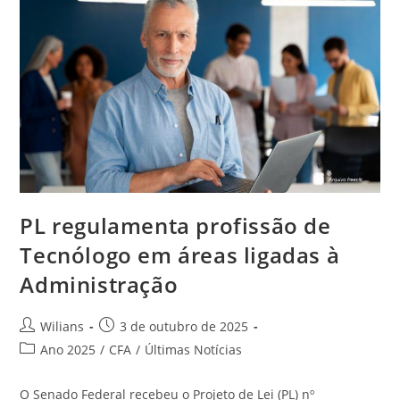
São
Prorrogadas
Até
31
De
Outubro
PL regulamenta profissão de
Tecnólogo em áreas ligadas à
Administração
Autor
Post
Wilians
3 de outubro de 2025
do
publicado:
Categoria
Ano 2025
/
CFA
/
Últimas Notícias
post:
do
post:
O Senado Federal recebeu o Projeto de Lei (PL) nº