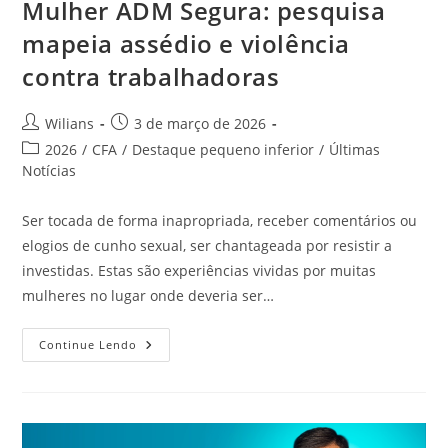
Mulher ADM Segura: pesquisa
mapeia assédio e violência
contra trabalhadoras
Autor
Post
Wilians
3 de março de 2026
do
publicado:
Categoria
2026
/
CFA
/
Destaque pequeno inferior
/
Últimas
post:
do
Notícias
post:
Ser tocada de forma inapropriada, receber comentários ou
elogios de cunho sexual, ser chantageada por resistir a
investidas. Estas são experiências vividas por muitas
mulheres no lugar onde deveria ser…
Mulher
Continue Lendo
ADM
Segura:
Pesquisa
Mapeia
Assédio
E
Violência