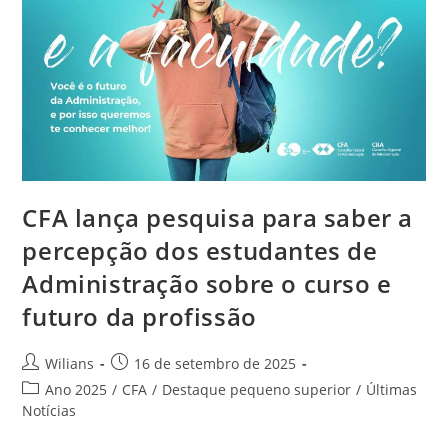
Histórias
Inspiradoras
CFA lança pesquisa para saber a
percepção dos estudantes de
Administração sobre o curso e
futuro da profissão
Autor
Post
Wilians
16 de setembro de 2025
do
publicado:
Categoria
Ano 2025
/
CFA
/
Destaque pequeno superior
/
Últimas
post:
do
Notícias
post: