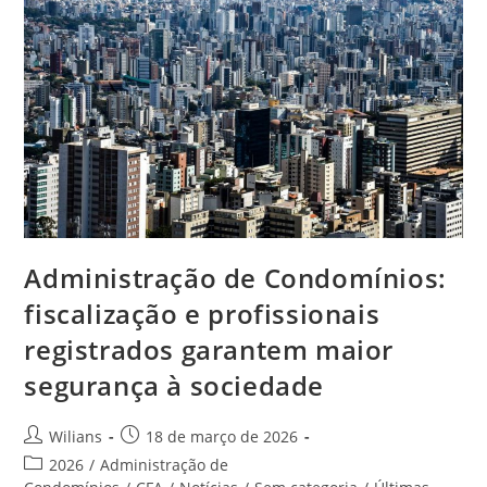
Para
Gerentes
De
Relacionamento
De
Instituições
Financeiras
Administração de Condomínios:
fiscalização e profissionais
registrados garantem maior
segurança à sociedade
Autor
Post
Wilians
18 de março de 2026
do
publicado:
Categoria
2026
/
Administração de
post:
do