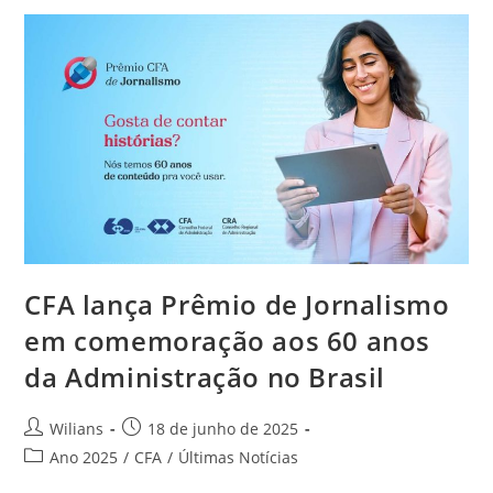
Monumentos
Ganham
Iluminação
Especial
Em
Homenagem
Aos
60
Anos
Da
Profissão
CFA lança Prêmio de Jornalismo
em comemoração aos 60 anos
da Administração no Brasil
Autor
Post
Wilians
18 de junho de 2025
do
publicado:
Categoria
Ano 2025
/
CFA
/
Últimas Notícias
post:
do