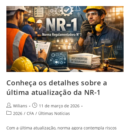
Evento
Do
Sistema
CFA/CRAs
Vem
Aí
Conheça os detalhes sobre a
última atualização da NR-1
Autor
Post
Wilians
11 de março de 2026
do
publicado:
Categoria
2026
/
CFA
/
Últimas Notícias
post:
do
post:
Com a última atualização, norma agora contempla riscos