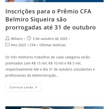
Inscrições para o Prêmio CFA
Belmiro Siqueira são
prorrogadas até 31 de outubro
Autor
Post
Wilians
3 de outubro de 2025
do
publicado:
Categoria
Ano 2025
/
CFA
/
Últimas Notícias
post:
do
post:
Os três melhores trabalhos de cada categoria serão
premiados com R$ 15 mil, R$ 10 mil e R$ 5 mil,
respectivamente Até o dia 31 de outubro, estudantes e
profissionais da Administração…
Inscrições
Continue Lendo
Para
O
Prêmio
CFA
Belmiro
Siqueira