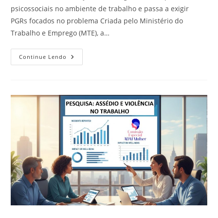
psicossociais no ambiente de trabalho e passa a exigir
PGRs focados no problema Criada pelo Ministério do
Trabalho e Emprego (MTE), a…
Conheça
Continue Lendo
Os
Detalhes
Sobre
A
Última
Atualização
Da
NR-
1