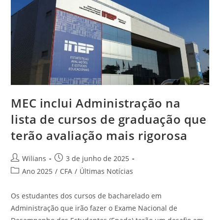
MEC inclui Administração na
lista de cursos de graduação que
terão avaliação mais rigorosa
Autor
Post
Wilians
3 de junho de 2025
do
publicado:
Categoria
Ano 2025
/
CFA
/
Últimas Notícias
post:
do
post:
Os estudantes dos cursos de bacharelado em
Administração que irão fazer o Exame Nacional de