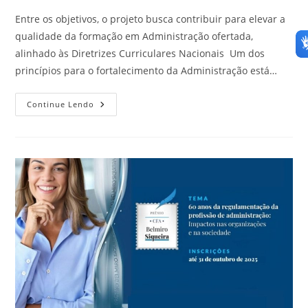
post:
Entre os objetivos, o projeto busca contribuir para elevar a
qualidade da formação em Administração ofertada,
alinhado às Diretrizes Curriculares Nacionais Um dos
princípios para o fortalecimento da Administração está…
Programa
Continue Lendo
Do
CFA
Irá
Avaliar
E
Certificar
A
Qualidade
Dos
Cursos
De
Graduação
Em
Administração
Das
Universidades