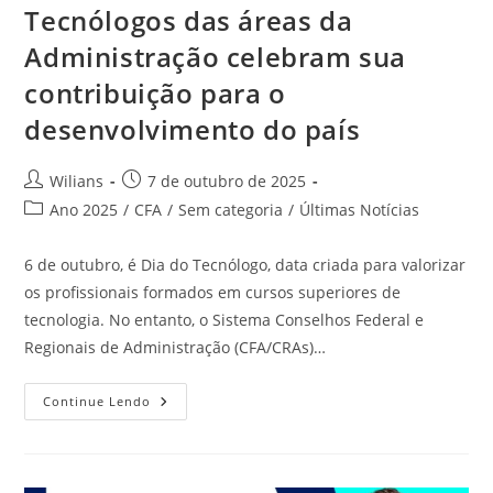
Tecnólogos das áreas da
Administração celebram sua
contribuição para o
desenvolvimento do país
Autor
Post
Wilians
7 de outubro de 2025
do
publicado:
Categoria
Ano 2025
/
CFA
/
Sem categoria
/
Últimas Notícias
post:
do
post:
6 de outubro, é Dia do Tecnólogo, data criada para valorizar
os profissionais formados em cursos superiores de
tecnologia. No entanto, o Sistema Conselhos Federal e
Regionais de Administração (CFA/CRAs)…
Tecnólogos
Continue Lendo
Das
Áreas
Da
Administração
Celebram