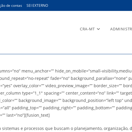
ção de contas
SEI EXTERNO
CRA-MT
ADMINIST
ns=”no” menu_anchor=”” hide_on_mobile=”small-visibility,medium-vis
ound_repeat=”no-repeat” fade=”no” background_parallax=”none” pa
e=”yes” overlay_color=”” video_preview_image=”” border_size=”” bor
der_column type=”1_1″ spacing=”” center_content=”no” link=”” targ
ground_color=”” background_image=”” background_position=”left top”
on=”all” padding_top=”” padding_right=”” padding_bottom=”” paddin
”” last=”no”][fusion_text]
stemas e processos que buscam o planejamento, organização, dire