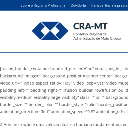
Ir
Sobre o Registro Profissional
Ouvidoria
Transparência e presta
para
o
conteúdo
Administração
[fusion_builder_container hundred_percent=”no” equal_height_colum
background_image=”” background_position=”center center” backgr
video_url=”” video_aspect_ratio=”16:9″ video_loop=”yes” video_mut
padding_left=”” padding_right=””][fusion_builder_row][fusion_buil
visibility,medium-visibility,large-visibility” class=”” id=”” back
border_size=”” border_color=”” border_style=”solid” border_positi
animation_direction=”left” animation_speed=”0.3″ animation_offset=
A Administração é uma ciência da área humana fundamentada em si