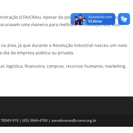
inistração (CFA/CRAs). Apesar da pouca idade, a Administração é
 procuravam uma maneira para melhorar a resolução dos seus
s na área, já que durante a Revolução Industrial nasceu um novo
-a-dia da empresa pública ou privada.
, logística, financeira, compras, recursos humanos, marketing,
MT, 78049-919 | (65) 3644-4769 | atendimento@cramt.org.br