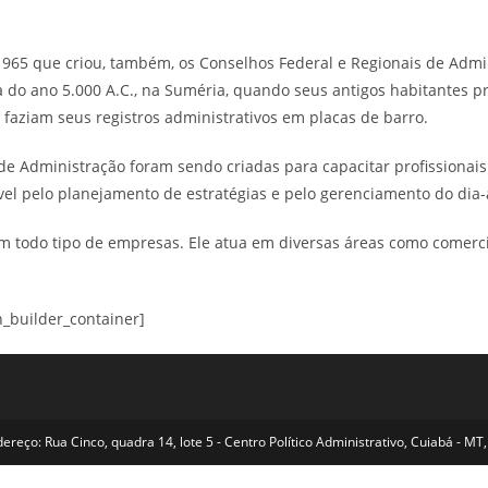
e 1965 que criou, também, os Conselhos Federal e Regionais de Adm
ta do ano 5.000 A.C., na Suméria, quando seus antigos habitantes
 faziam seus registros administrativos em placas de barro.
 de Administração foram sendo criadas para capacitar profissionai
ável pelo planejamento de estratégias e pelo gerenciamento do dia
 todo tipo de empresas. Ele atua em diversas áreas como comercial
n_builder_container]
reço: Rua Cinco, quadra 14, lote 5 - Centro Político Administrativo, Cuiabá - 