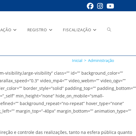
Alternar
RAÇÃO
REGISTRO
FISCALIZAÇÃO
pesquisa
Inicial
>
Administração
ibility,large-visibility” class=”” id=”” background_color=””
rallax_speed=”0.3″ video_mp4=”” video_webm=”” video_ogv=””
der_color=”” border_style=”solid” padding_top=”” padding_bottom=””
do
et=”_self” min_height=”none” hide_on_mobile=”small-
 undefined=”” background_repeat=”no-repeat” hover_type=”none”
g_left=”” margin_top=”-40px” margin_bottom=”” animation_type=””
site
ção e controle das realizações, tanto na esfera pública quanto