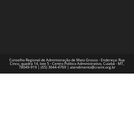
Conselho Regional de Administração de Mato Grosso - Endereço: Rua
Cinco, quadra 14, lote 5 - Centro Político Administrativo, Cuiabá - MT,
78049-919 | (65) 3644-4769 | atendimento@cramt.org.br