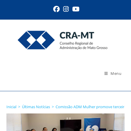
Ir
para
o
conteúdo
Menu
Blog
Inicial
>
Últimas Notícias
>
Comissão ADM Mulher promove terceira Ro