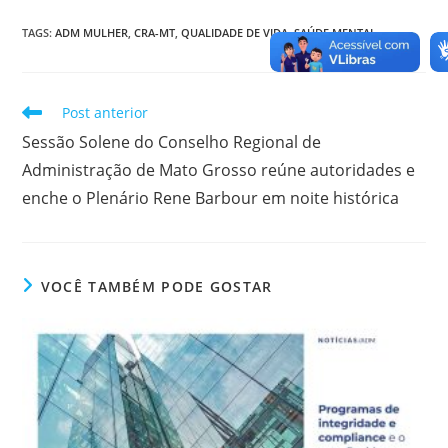
a
w
n
h
e
in
c
itt
k
at
ss
tF
TAGS
:
ADM MULHER
,
CRA-MT
,
QUALIDADE DE VIDA
,
SAÚDE MENTAL
e
er
e
s
e
ri
b
dI
A
n
e
Leia
Post anterior
o
n
p
g
n
mais
Sessão Solene do Conselho Regional de
artigos
o
p
er
dl
Administração de Mato Grosso reúne autoridades e
k
y
enche o Plenário Rene Barbour em noite histórica
VOCÊ TAMBÉM PODE GOSTAR