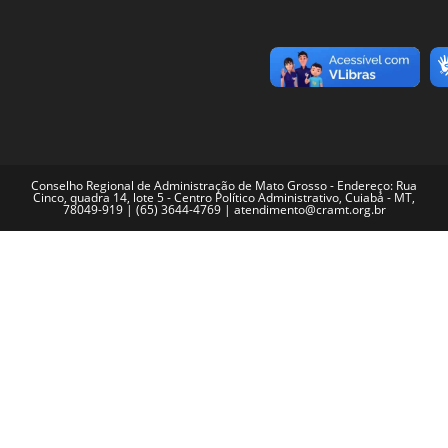
Conselho Regional de Administração de Mato Grosso - Endereço: Rua
Cinco, quadra 14, lote 5 - Centro Político Administrativo, Cuiabá - MT,
78049-919 | (65) 3644-4769 | atendimento@cramt.org.br