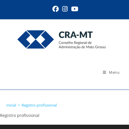
Ir
para
o
conteúdo
Menu
Registro profissional
Inicial
>
Registro profissional
Registro profissional