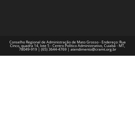
Conselho Regional de Administração de Mato Grosso - Endereço: Rua
Cinco, quadra 14, lote 5 - Centro Político Administrativo, Cuiabá - MT,
78049-919 | (65) 3644-4769 | atendimento@cramt.org.br