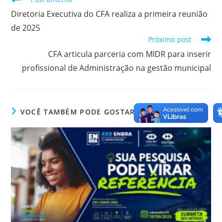
o
n
p
g
n
mais
Diretoria Executiva do CFA realiza a primeira reunião
artigos
o
p
er
dl
de 2025
k
y
Próximo post
CFA articula parceria com MIDR para inserir
profissional de Administração na gestão municipal
VOCÊ TAMBÉM PODE GOSTAR