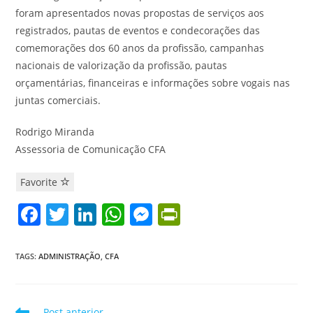
foram apresentados novas propostas de serviços aos
registrados, pautas de eventos e condecorações das
comemorações dos 60 anos da profissão, campanhas
nacionais de valorização da profissão, pautas
orçamentárias, financeiras e informações sobre vogais nas
juntas comerciais.
Rodrigo Miranda
Assessoria de Comunicação CFA
Favorite
F
T
Li
W
M
Pr
a
w
n
h
e
in
c
itt
k
at
ss
tF
TAGS
:
ADMINISTRAÇÃO
,
CFA
e
er
e
s
e
ri
b
dI
A
n
e
Leia
Post anterior