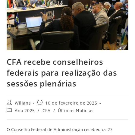
CFA recebe conselheiros
federais para realização das
sessões plenárias
Autor
Post
Wilians
10 de fevereiro de 2025
do
publicado:
Categoria
Ano 2025
/
CFA
/
Últimas Notícias
post:
do
post:
O Conselho Federal de Administração recebeu os 27