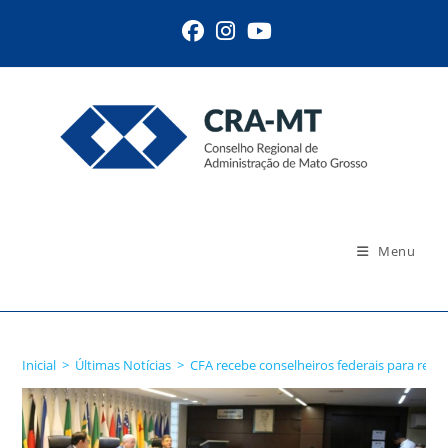
Ir
para
o
conteúdo
Menu
Blog
Inicial
>
Últimas Notícias
>
CFA recebe conselheiros federais para reali