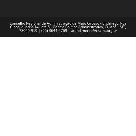
Conselho Regional de Administração de Mato Grosso - Endereço: Rua
Cinco, quadra 14, lote 5 - Centro Político Administrativo, Cuiabá - MT,
78049-919 | (65) 3644-4769 | atendimento@cramt.org.br