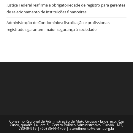
Justiça Federal reafirma a obrigatoriedade de registro para gerentes
de relacionamento de instituições financeiras
Administração de Condomínios: fiscalização e profissionais
registrados garantem maior segurança à sociedade
Conselho Regional de Administração de Mato Grosso - Endereço: Rua
Cinco, quadra 14, lote 5 - Centro Político Administrativo, Cuiabá - MT,
78049-919 | (65) 3644-4769 | atendimento@cramt.org.br