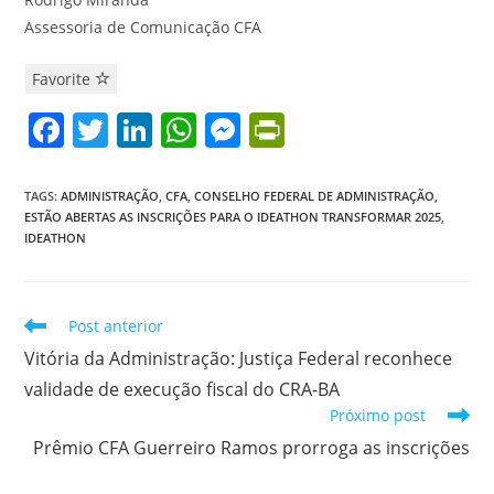
Assessoria de Comunicação CFA
Favorite
F
T
Li
W
M
Pr
a
w
n
h
e
in
c
itt
k
at
ss
tF
TAGS
:
ADMINISTRAÇÃO
,
CFA
,
CONSELHO FEDERAL DE ADMINISTRAÇÃO
,
ESTÃO ABERTAS AS INSCRIÇÕES PARA O IDEATHON TRANSFORMAR 2025
,
e
er
e
s
e
ri
IDEATHON
b
dI
A
n
e
o
n
p
g
n
Leia
Post anterior
o
p
er
dl
mais
Vitória da Administração: Justiça Federal reconhece
k
y
artigos
validade de execução fiscal do CRA-BA
Próximo post
Prêmio CFA Guerreiro Ramos prorroga as inscrições