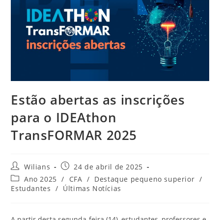
Estão abertas as inscrições
para o IDEAthon
TransFORMAR 2025
Autor
Post
Wilians
24 de abril de 2025
do
publicado:
Categoria
Ano 2025
/
CFA
/
Destaque pequeno superior
/
post:
do
Estudantes
/
Últimas Notícias
post:
A partir desta segunda-feira (14), estudantes, professores e