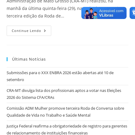
Administração de Mato Grosso (CRA-MT) realizou, na
manhã da última quinta-feira (29), na sede da autarquia, a
terceira edição da Roda de…
Comissão
Continue Lendo
ADM
Mulher
Promove
Terceira
Roda
De
Últimas Notícias
Conversa
Sobre
Qualidade
Submissões para o XXX ENBRA 2026 estão abertas até 10 de
De
Vida
setembro
No
Trabalho
E
CRA-MT divulga lista dos profissionais aptos a votar nas Eleições
Saúde
2026 do Sistema CFA/CRAs
Mental
Comissão ADM Mulher promove terceira Roda de Conversa sobre
Qualidade de Vida no Trabalho e Saúde Mental
Justiça Federal reafirma a obrigatoriedade de registro para gerentes
de relacionamento de instituições financeiras