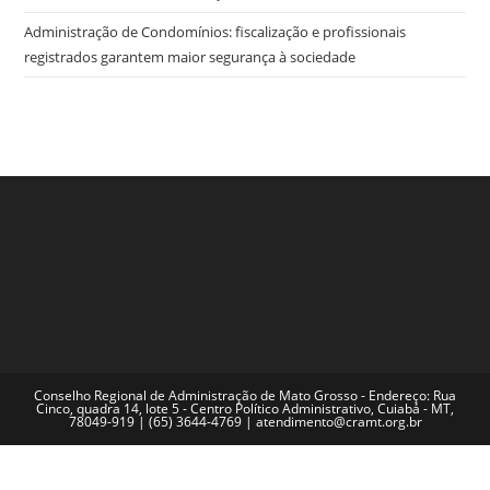
Administração de Condomínios: fiscalização e profissionais
registrados garantem maior segurança à sociedade
Conselho Regional de Administração de Mato Grosso - Endereço: Rua
Cinco, quadra 14, lote 5 - Centro Político Administrativo, Cuiabá - MT,
78049-919 | (65) 3644-4769 | atendimento@cramt.org.br