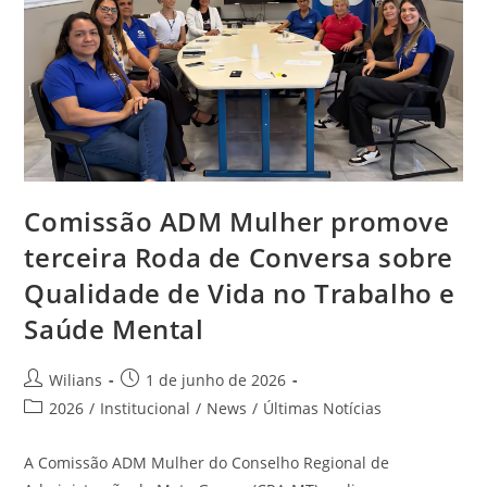
Comissão ADM Mulher promove
terceira Roda de Conversa sobre
Qualidade de Vida no Trabalho e
Saúde Mental
Autor
Post
Wilians
1 de junho de 2026
do
publicado:
Categoria
2026
/
Institucional
/
News
/
Últimas Notícias
post:
do
post:
A Comissão ADM Mulher do Conselho Regional de