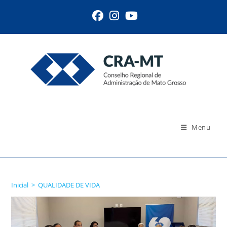
Ir
para
o
conteúdo
Menu
QUALIDADE DE VIDA
Inicial
>
QUALIDADE DE VIDA