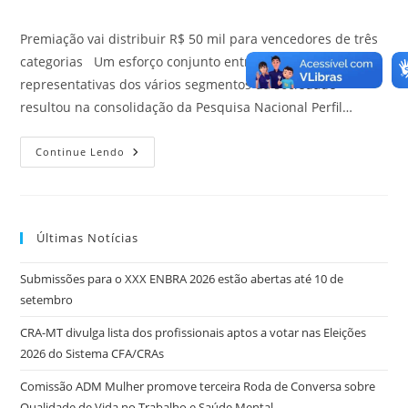
post:
Premiação vai distribuir R$ 50 mil para vencedores de três
categorias Um esforço conjunto entre organizações
representativas dos vários segmentos da sociedade
resultou na consolidação da Pesquisa Nacional Perfil…
Relatório
Continue Lendo
Técnico
Reúne
Informações
Para
Subsidiar
Prêmio
Últimas Notícias
Belmiro
Siqueira
De
Submissões para o XXX ENBRA 2026 estão abertas até 10 de
Administração
setembro
CRA-MT divulga lista dos profissionais aptos a votar nas Eleições
2026 do Sistema CFA/CRAs
Comissão ADM Mulher promove terceira Roda de Conversa sobre
Qualidade de Vida no Trabalho e Saúde Mental