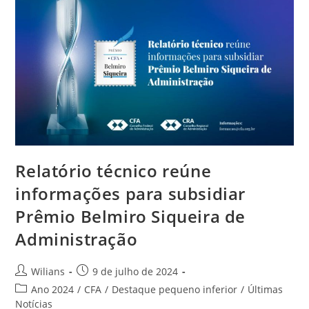
Relatório técnico reúne
informações para subsidiar
Prêmio Belmiro Siqueira de
Administração
Autor
Post
Wilians
9 de julho de 2024
do
publicado:
Categoria
Ano 2024
/
CFA
/
Destaque pequeno inferior
/
Últimas
post:
do
Notícias