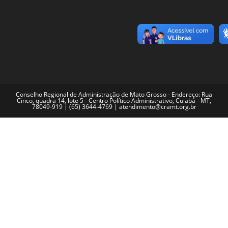
Conselho Regional de Administração de Mato Grosso - Endereço: Rua
Cinco, quadra 14, lote 5 - Centro Político Administrativo, Cuiabá - MT,
78049-919 | (65) 3644-4769 | atendimento@cramt.org.br