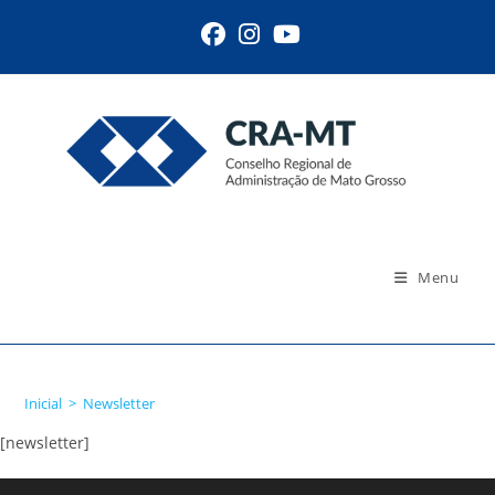
Ir
para
o
conteúdo
Menu
Newsletter
Inicial
>
Newsletter
[newsletter]